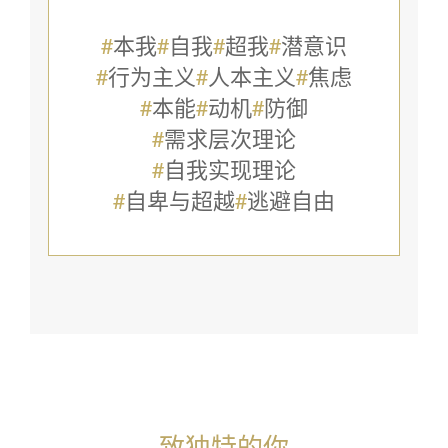
#
本我
#
自我
#
超我
#
潜意识
#
行为主义
#
人本主义
#
焦虑
#
本能
#
动机
#
防御
#
需求层次理论
#
自我实现理论
#
自卑与超越
#
逃避自由
致独特的你