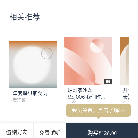
相关推荐
理想家沙龙
开学七
年度理想家会员
Vol.006 我们时代
天需要
看理想
王芳
梁文道
的撕裂与治愈
会员免费，点击了解>>
梁文道：你们常说我是个典型的摩羯，难道没看到我浪漫奔放
赠好友
免费试听
购买¥128.00