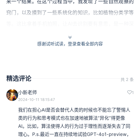
来一个结果。在这个过程当中，我发现了一些自然观察的
窍门，以及摸到了一些系统化的知识，比如植物分类学等
等。这比拿着手机拍照，让AI去识别要有意思，是一种深
度学习的乐趣。
感谢试听试读，登录查看全部内容
AI的确可以给我们知识，但这些知识很多时候是零散的。
我们在学习过程当中获取的知识究竟是什么？它不仅仅是
对事实的简单罗列，或者是对事物表面特征的识别。
我们
精选评论
共 2 条
可以从三个层次来理解知识：事实、知识以及智慧。
小新老师
1
2024-10-11 18:15:47
本集编辑：ZY
我们在担心AI是否会替代人类的时候也不能忘了警惕人
类的行为和思考模式也在加速地被算法“异化”得更像
AI。比如，算法使得人的行为过于理性而逐渐失去了同
理心。P.s.最近一直在持续地试验GPT-4o1-preview，