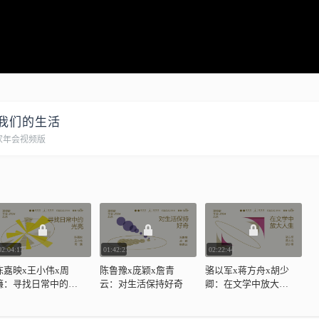
我们的生活
想家年会视频版
02:04:17
01:42:21
02:22:44
陈嘉映x王小伟x周
陈鲁豫x庞颖x詹青
骆以军x蒋方舟x胡少
濂：寻找日常中的光
云：对生活保持好奇
卿：在文学中放大人
亮
生