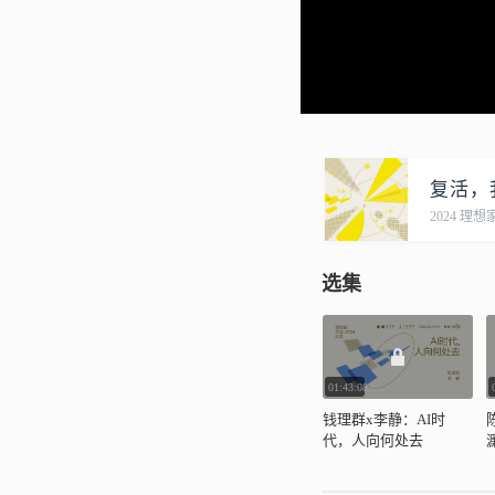
复活，
2024 理
选集
01:43:08
钱理群x李静：AI时
代，人向何处去