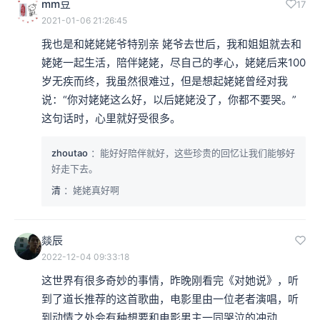
mm豆
17
2021-01-06 21:26:45
我也是和姥姥姥爷特别亲 姥爷去世后，我和姐姐就去和
姥姥一起生活，陪伴姥姥，尽自己的孝心，姥姥后来100
岁无疾而终，我虽然很难过，但是想起姥姥曾经对我
说：“你对姥姥这么好，以后姥姥没了，你都不要哭。”
这句话时，心里就好受很多。
zhoutao
：能好好陪伴就好，这些珍贵的回忆让我们能够好
好走下去。
清
：姥姥真好啊
燚辰
2022-12-04 09:33:18
这世界有很多奇妙的事情，昨晚刚看完《对她说》，听
到了道长推荐的这首歌曲，电影里由一位老者演唱，听
到动情之处会有种想要和电影男主一同哭泣的冲动