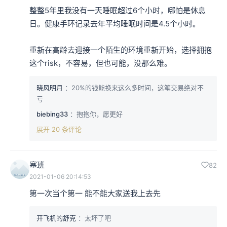
整整5年里我没有一天睡眠超过6个小时，哪怕是休息
日。健康手环记录去年平均睡眠时间是4.5个小时。

重新在高龄去迎接一个陌生的环境重新开始，选择拥抱
这个risk，不容易，但也可能，没那么难。
晓风明月
：20%的钱能换来这么多时间，这笔交易绝对不
亏
biebing33
：抱抱你，愿更好
展开 20 条评论
塞班
82
2021-01-06 20:14:53
第一次当个第一 能不能大家送我上去先
开飞机的舒克
：太坏了吧