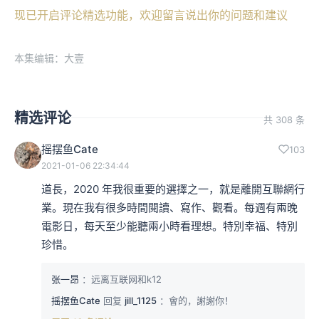
现已开启评论精选功能，欢迎留言说出你的问题和建议
本集编辑：大壹
精选评论
共 308 条
摇摆鱼Cate
103
2021-01-06 22:34:44
道長，2020 年我很重要的選擇之一，就是離開互聯網行
業。現在我有很多時間閱讀、寫作、觀看。每週有兩晚
電影日，每天至少能聽兩小時看理想。特別幸福、特別
珍惜。
张一昂
：远离互联网和k12
摇摆鱼Cate
回复
jill_1125
：會的，謝謝你！