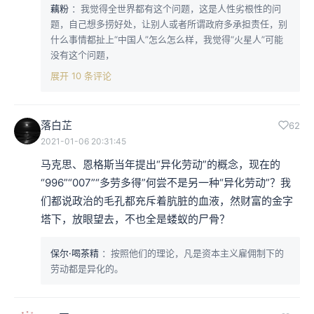
藕粉
：我觉得全世界都有这个问题，这是人性劣根性的问
题，自己想多捞好处，让别人或者所谓政府多承担责任，别
什么事情都扯上“中国人”怎么怎么样，我觉得“火星人”可能
没有这个问题，
展开 10 条评论
落白芷
62
2021-01-06 20:31:45
马克思、恩格斯当年提出“异化劳动”的概念，现在的
“996”“007”“多劳多得”何尝不是另一种“异化劳动”？我
们都说政治的毛孔都充斥着肮脏的血液，然财富的金字
塔下，放眼望去，不也全是蝼蚁的尸骨？
保尔·喝茶精
：按照他们的理论，凡是资本主义雇佣制下的
劳动都是异化的。