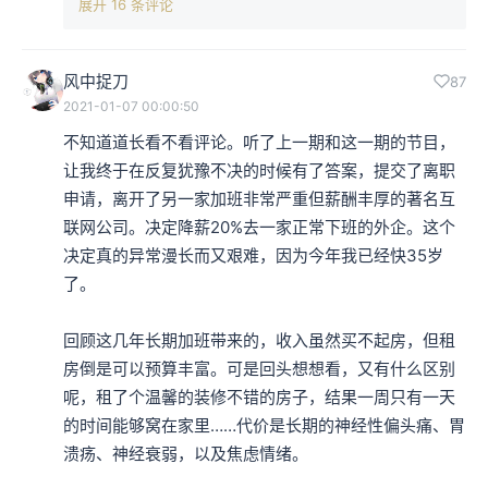
展开 16 条评论
风中捉刀
87
2021-01-07 00:00:50
不知道道长看不看评论。听了上一期和这一期的节目，
让我终于在反复犹豫不决的时候有了答案，提交了离职
申请，离开了另一家加班非常严重但薪酬丰厚的著名互
联网公司。决定降薪20%去一家正常下班的外企。这个
决定真的异常漫长而又艰难，因为今年我已经快35岁
了。

回顾这几年长期加班带来的，收入虽然买不起房，但租
房倒是可以预算丰富。可是回头想想看，又有什么区别
呢，租了个温馨的装修不错的房子，结果一周只有一天
的时间能够窝在家里……代价是长期的神经性偏头痛、胃
溃疡、神经衰弱，以及焦虑情绪。
