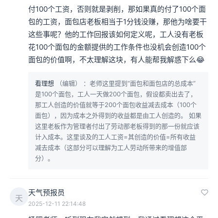
付100个工资，否则就是剥削，那如果真的付了100个面
包的工资，面包店老板相当于1分钱没赚，那他为啥要干
这些事呢？他的工作回报该如何定义呢，工人没有老板
花100个面包的金额提供的工作条件也没机会创造100个
面包的价值啊，不太理解这块，有人能帮我解惑下么😂
看理想
（编辑）
：老师这里提到“面包和面包店的总成本”
是100个面包，工人一天做200个面包，假设都卖出去了，
那工人创造的价值就等于200个面包收益减去成本（100个
面包），因为成本之外得到的收益都是由工人创造的。 如果
这里老板作为管理者付出了劳动那老板得到的那一份就应该
计入成本。这里谈及的工人工资=其创造的价值=所有收益
减去成本（这部分可以理解为工人劳动所带来的增值部
分）。
天气预报员
天
2025-12-11 22:14:48