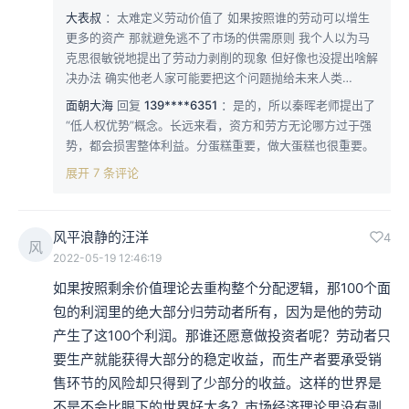
大表叔
：太难定义劳动价值了 如果按照谁的劳动可以增生
更多的资产 那就避免逃不了市场的供需原则 我个人以为马
克思很敏锐地提出了劳动力剥削的现象 但好像也没提出啥解
决办法 确实他老人家可能要把这个问题抛给未来人类…
面朝大海
回复
139****6351
：是的，所以秦晖老师提出了
“低人权优势”概念。长远来看，资方和劳方无论哪方过于强
势，都会损害整体利益。分蛋糕重要，做大蛋糕也很重要。
展开 7 条评论
风平浪静的汪洋
4
风
2022-05-19 12:46:19
如果按照剩余价值理论去重构整个分配逻辑，那100个面
包的利润里的绝大部分归劳动者所有，因为是他的劳动
产生了这100个利润。那谁还愿意做投资者呢？劳动者只
要生产就能获得大部分的稳定收益，而生产者要承受销
售环节的风险却只得到了少部分的收益。这样的世界是
不是不会比眼下的世界好太多？市场经济理论里没有剥