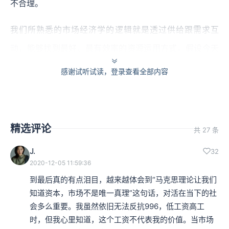
不合理。
我们所熟悉的市场经济学的逻辑就是透过供给跟需求互
动，能够找到最好、最有效率的资源运用方式。假设今天
有一个贪心的老板，他找来了一个勤奋的工人，费了一天
感谢试听试读，登录查看全部内容
的功夫做出200个面包。但是老板只付给工人相当于10个
面包的工资，其他多做出来的、都卖掉的通通都是老板的
利润。这样的做法合不合理呢？市场经济学的答案是不一
精选评论
共 27 条
定，要看当时当地的劳动供给跟需求才知道。
J.
32
2020-12-05 11:59:36
本集编辑：dy、天真
到最后真的有点泪目，越来越体会到“马克思理论让我们
知道资本，市场不是唯一真理”这句话，对活在当下的社
会多么重要。我虽然依旧无法反抗996，低工资高工
时，但我心里知道，这个工资不代表我的价值。当市场