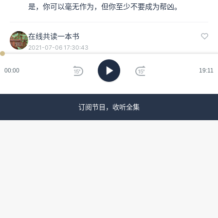
是，你可以毫无作为，但你至少不要成为帮凶。
在线共读一本书
2021-07-06 17:30:43
ken
已过
期
自由则是信息的透明，只有让信息充分流动做选择的人
00:00
19:11
才能得到合理的回报。如今招聘市场的工资是否决绝了
刷
剥削、操控问题？
新
订阅节目，收听全集
170****4300
1
2021-05-22 19:53:57
细思极恐，当我看西方主流市场经济思想多了之后，我
就以为市场会促进公平。如今回过头来，看一下马克思
政治经济学 ，我感觉它撼动了我原本的，定势思维
170****4300
：市场也会存在不公平，一切不能从供需 来
假设他们是合理的