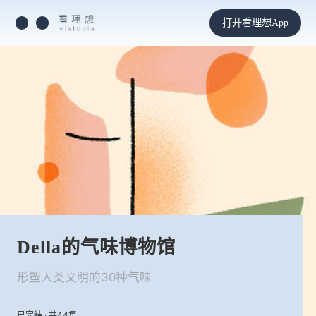
打开看理想App
Della的气味博物馆
形塑人类文明的30种气味
已完结 · 共44集