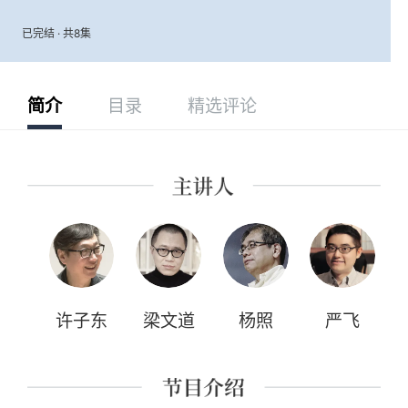
已完结 · 共8集
简介
目录
精选评论
许子东
梁文道
杨照
严飞