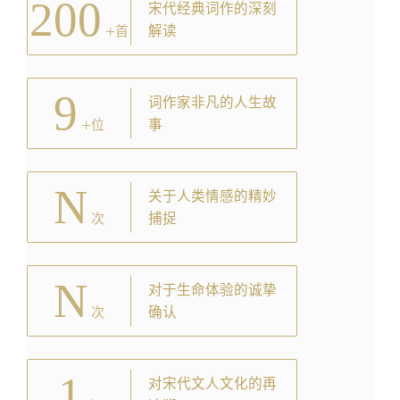
200
宋代经典词作的深刻
+
解读
首
9
词作家非凡的人生故
+
事
位
N
关于人类情感的精妙
捕捉
次
N
对于生命体验的诚挚
确认
次
1
对宋代文人文化的再