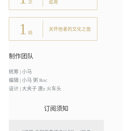
追溯
次
1
关怀他者的文化之旅
趟
制作团队
统筹 | 小马
编辑 | 小马 粥 Roc
设计 | 大夹子 唐z 火车头
订阅须知