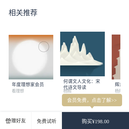
相关推荐
何谓文人文化：宋
年度理想家会员
辉煌的
代诗文导读
看理想
杨照
杨照
会员免费，点击了解>>
杨照：我为什么要花10年来讲中国经典？
来自弱者的声音，如
赠好友
免费试听
购买¥198.00