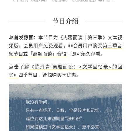
想视频节目《局部》系列主讲人。
🎉首发惊喜：
本节目为《离题而谈 | 第三季》文本视
频版。会员用户免费观看，非会员用户购买
第三季音
频节目
或
「离题而谈」合辑
，即可永久观看。
点击了解
《陈丹青 离题而谈：<文学回忆录>的回
忆》
四季节目，合辑购买享优惠。