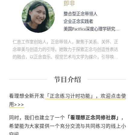
即非
（NYFA）中国项目顾问委员会成员；为《中欧商业评论》
撰文探讨艺术对商业的价值。 广泛探索心理学、哲学、艺
整合型正念带领人
术、宗教等不同领域，师从超个人心理学创始人 Stanislav
企业正念实践者
Grof 、哲学史家 Richard Tarnas 、宇宙学家 Brian Swimme
美国Pacifica深度心理学研究院硕士
学习超个人心理学、西方哲学，以及宇宙学。自2007年始
开始习练瑜伽；跟随正念导师Shinzen Young（真善）、Jon
仁息工作室创始人，正念带领人，聚焦于关系、关怀、正
Kabat-Zinn（卡巴金）、哈佛心理学家 Daniel P. Brown 等学
念审美与创造力的引导。她致力于探索正念与创造性表达
习正念和冥想，并多次前往印度、缅甸进修。 致力于探索
的融合，以正念音乐、视觉艺术与文学为媒介，引导唤醒
正念、身体和审美的现代价值；基于当代科学研究与古代
基于慈悲的创造力；擅长将理性的认知学习，转化为可感
智慧传统，帮助现代人重新唤醒身体智慧和审美感知，从
知、可创造、可共鸣的身心体验，在生活的细微处照护智
真实体验出发，活出生命的意义。
慧与慈悲的生长。 即非是首位拥有美国Pacifica深度心理学
研究院深度心理学与创造力硕士学位的中国人，师从多位
后荣格派学者，深入探索创造行为作为心灵疗愈与整合的
看理想全新开发
「正念练习计时功能」，欢迎点击使
途径。自幼的佛法研习背景，结合后期在北美与欧洲的正
用>>>
念、心理学进修，让她能敏锐地理解当代修行者的真实困
同时，我们也建立了一个
「看理想正念同修社群」
，
境与可能性。即非拥有视觉设计与用户体验工程师的跨界
背景，2020年获瑞典外交部颁发的奖项，表彰其杰出的社
希望能为大家提供一个充分交流与共同练习的线上小
会创新与创业精神。作为企业正念带领人，她与杨光一
空间。