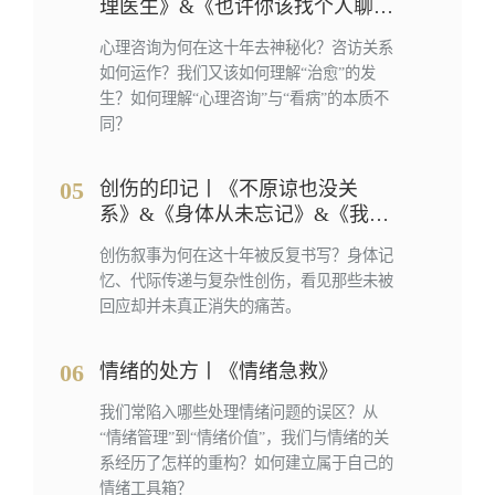
理医生》&《也许你该找个人聊
聊》
心理咨询为何在这十年去神秘化？咨访关系
如何运作？我们又该如何理解“治愈”的发
生？如何理解“心理咨询”与“看病”的本质不
同？
05
创伤的印记丨《不原谅也没关
系》&《身体从未忘记》&《我的
骨头没有忘记》
创伤叙事为何在这十年被反复书写？身体记
忆、代际传递与复杂性创伤，看见那些未被
回应却并未真正消失的痛苦。
06
情绪的处方丨《情绪急救》
我们常陷入哪些处理情绪问题的误区？从
“情绪管理”到“情绪价值”，我们与情绪的关
系经历了怎样的重构？如何建立属于自己的
情绪工具箱？