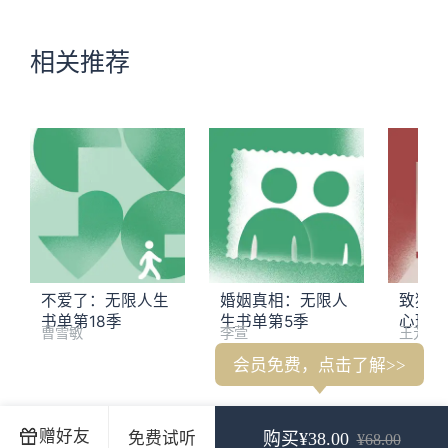
相关推荐
不爱了：无限人生
婚姻真相：无限人
致独特
书单第18季
生书单第5季
心理学
曹雪敏
李萱
王芳
会员免费，点击了解>>
十年之选开场白：让变化浮出水面
看理想十年之选长名单
00
赠好友
免费试听
购买¥38.00
¥68.00