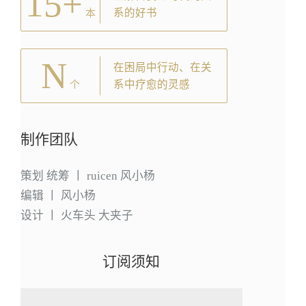
15+
系的好书
本
N
在困局中行动、在关
系中疗愈的灵感
个
制作团队
策划 统筹 丨 ruicen 风小杨
编辑 丨 风小杨
设计 丨 火车头 大夹子
订阅须知