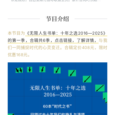
5000个小时，关注亲密关系暴力、自我疗愈以及性与性
别。《恋爱中的暴君》《你的近是我的远：和妈妈爱的成
长对话》作者。播客“邱后算账Hindsights”、“亲爱的勇敢者
们DearCouragers”主播，公众号“爱勇不息”主理人。
本节目为
《无限人生书单：十年之选2016—2025》
的第一季，合辑共6季，点击链接，了解详情，
与我
们一同捕捉时代的心灵变迁。合辑定价408元，限时
优惠168元。