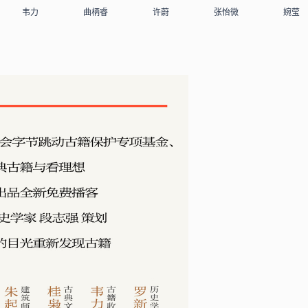
韦力
曲柄睿
许蔚
张怡微
婉莹