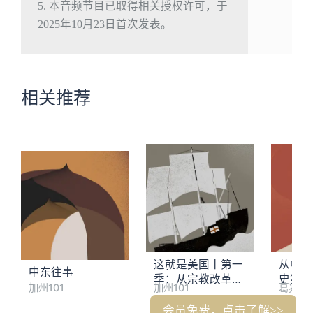
5. 本音频节目已取得相关授权许可，于
2025年10月23日首次发表。
相关推荐
这就是美国丨第一
从中国
中东往事
季：从宗教改革到
史第一
加州101
加州101
葛兆光
应许之地
明的共
会员免费，点击了解>>