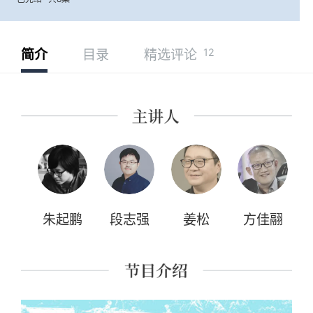
12
简介
目录
精选评论
朱起鹏
段志强
姜松
方佳翮