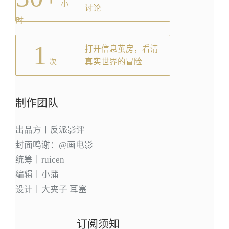
小
讨论
时
1
打开信息茧房，看清
真实世界的冒险
次
制作团队
出品方丨反派影评
封面鸣谢：@画电影
统筹丨ruicen
编辑丨小蒲
设计丨大夹子 耳塞
订阅须知