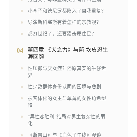
小李子和德尼罗都陷入了自我重复？
导演斯科塞斯有着怎样的宗教观？
都21世纪了，还要猎奇原住民？
04
第四章 《犬之力》与简·坎皮恩生
涯回顾
性压抑与厌女症？还原真实的牛仔世
界
性少数群体身份认同的困境与悲剧
被客体化的女主与单薄的女性角色塑
造
“异性恋胜利”结局对男主复杂性的弱
化
《断臂山》与《血色子午线》漫谈