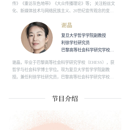
传》《重访灰色地带》《大众传播理论》等； 关注粉丝文
化、新媒体技术与⽹络⺠族主义、20世纪宣传观念的变迁
及中国政治传播。
谢晶
复旦大学哲学学院副教授
利徐学社研究员
巴黎高等社会科学研究学校合作研究员
谢晶，毕业于巴黎高等社会科学研究学校（EHESS），获
哲学与社会科学博士学位。现为复旦大学哲学学院副教
授。兼任利徐学社研究员，巴黎高等社会科学研究学校合
作研究员。研究领域为社会哲学、比较人类学、现代性批
判。近年来致力于平等理论、意识形态批判与性别研究。
著有：《从涂尔干到莫斯——法国社会学派的总体主义哲
学》。译有：利奥塔的《话语，图形》；列维－斯特劳斯
的《莫斯引论》。光启书局“差异与共生”丛书主编之一。