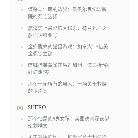
谋杀与仁慈的边界：新奥尔良纪念医
院的死亡选择
航海史上最恐怖大逃杀：荷兰死亡之
船巴达维亚号
金蝉脱壳的猫鼠游戏：加拿大2.5亿美
金假钞之谜
螳螂捕蝉黄雀在后？加州一波三折“强
奸幻想”案
那个一无所有的男人：一场关于救赎
的谋杀案
06
SHERO
那个怕黑的8岁女孩：美国德州深夜绑
架割喉案
永不妥协的她：一桩改写意大利法律