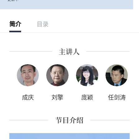
简介
目录
成庆
刘擎
庞颖
任剑涛