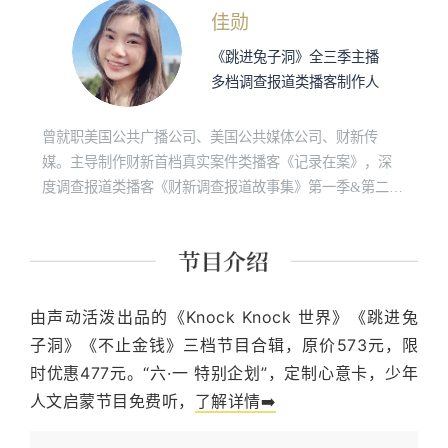
佳勋
《跳进兔子洞》全三季主播
多档调查报道类播客制作人
曾就职美国公共广播公司、美国公共媒体公司、财新传
媒。主导制作财新首档真实案件类播客《记录在案》，深
度调查报道类播客《财新调查报道故事集》第一季&第二
季；参与制作获得美国国家广播协会皮博迪奖（Peabody
Award）的新闻调查类播客《In the Dark》。
由声动活泼出品的《Knock Knock 世界》《跳进兔
子洞》《不止金钱》三档节目合辑，原价573元，限
时优惠477元。“六·一 特别企划”，定制心意卡，少年
人文启蒙节目免费听，
了解详情➡️