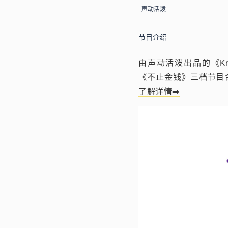
声动活泼
节目介绍
由声动活泼出品的《Kno
《不止金钱》三档节目合
了解详情➡️