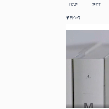
白先勇
骆以军
节目介绍