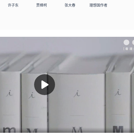
许子东
贾樟柯
张大春
理想国作者