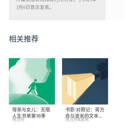
3月6日首次发表。
相关推荐
母亲与女儿：无限
书影·对照记：蒋方
人生书单第16季
舟与波米的文本大
蒋方舟
蒋方舟&波米
冒险