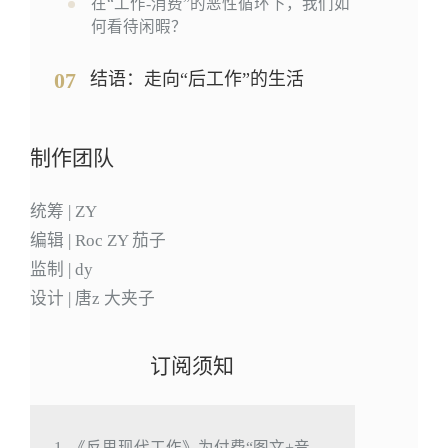
在“工作-消费”的恶性循环下，我们如
何看待闲暇？
07
结语：走向“后工作”的生活
制作团队
统筹 | ZY
编辑 | Roc ZY 茄子
监制 | dy
设计 | 唐z 大夹子
订阅须知
1. 《反思现代工作》为付费“图文+音