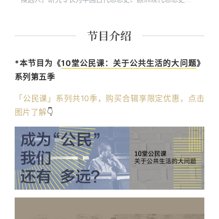
原始佛教和社会人类学。“诚品讲堂”、“敏隆讲堂”长期经典
课程讲师。 主要著作有《经典里的中国》《史记的读法》
《故事照亮未来》《想乐：聆听音符背后的美丽心灵》
《我想遇见你的人生》及现代经典细读系列等四十余种。
*本节目为《
10堂公民课：关于公共生活的大问题
》
系列第五季
「公民课」系列共10季，购买合辑享限定优惠，点击
图片了解
👇