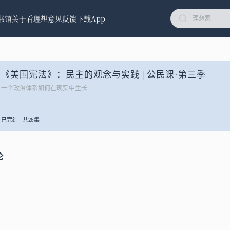
书馆
关于看理想
意见反馈
下载App
《美国宪法》：民主的观念与实践 | 公民课·第三季
一个政治体系如何在现实中生长
已完结 · 共26集
论