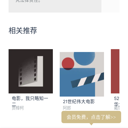
究法律责任。
相关推荐
电影，我只略知一
52倍
21世纪伟大电影
二
华大师
贾樟柯
阿郎
戴锦华
会员免费，点击了解>>
单口喜剧的独特魅力，在于真实与交流感
路易·C·K《老招笑了