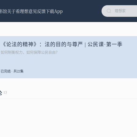
书馆
关于看理想
意见反馈
下载App
《论法的精神》：法的目的与尊严 | 公民课·第一季
如何制衡权力，如何保障公民自由？
已完结 · 共22集
13
论