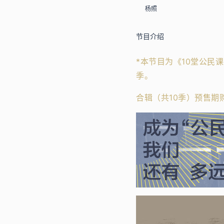
杨照
节目介绍
*本节目为《10堂公民
季。
合辑（共10季）预售期