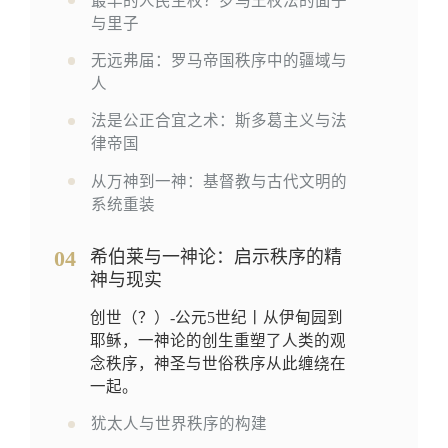
最早的人民主权？罗马王权法的面子
与里子
无远弗届：罗马帝国秩序中的疆域与
人
法是公正合宜之术：斯多葛主义与法
律帝国
从万神到一神：基督教与古代文明的
系统重装
04
希伯莱与一神论：启示秩序的精
神与现实
创世（？）-公元5世纪丨从伊甸园到
耶稣，一神论的创生重塑了人类的观
念秩序，神圣与世俗秩序从此缠绕在
一起。
犹太人与世界秩序的构建