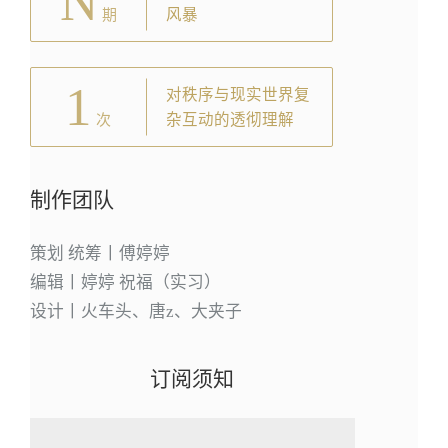
N
风暴
期
1
对秩序与现实世界复
杂互动的透彻理解
次
制作团队
策划 统筹丨傅婷婷
编辑丨婷婷 祝福（实习）
设计丨火车头、唐z、大夹子
订阅须知