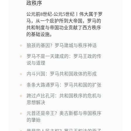
政秩序
公元前8世纪-公元5世纪丨伟大属于罗
马，从一个庇护所到大帝国，罗马的
共和制度与帝国功业贡献了西方秩序
的基础设施。
狼孩的基因？罗马建城与秩序神话
罗马不是一天建成的：罗马王政的传
说与道理
内斗兴国：罗马共和国政体的形成
条条大路通罗马：罗马共和国的扩张
跨过卢比孔河：共和国秩序的危机与
思想解决
元首还是帝王？奥古斯都与帝国秩序
的肇始