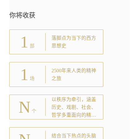
你将收获
1
落脚点为当下的西方
思想史
部
1
2500年来人类的精神
之旅
场
以秩序为牵引，涵盖
N
历史、戏剧、社会、
个
哲学多重面向的精彩
故事
结合当下热点的头脑