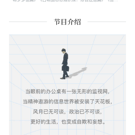
始于惊诧》等。