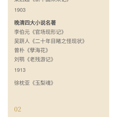
1903
晚清四大小说名著
李伯元《官场现形记》
吴趼人《二十年目睹之怪现状》
曾朴《孽海花》
刘鹗《老残游记》
1913
徐枕亚《玉梨魂》
02