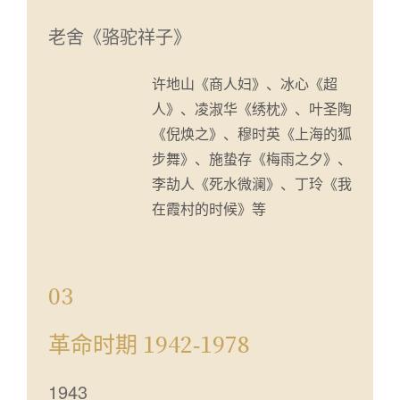
老舍《骆驼祥子》
许地山《商人妇》、冰心《超
人》、凌淑华《绣枕》、叶圣陶
《倪焕之》、穆时英《上海的狐
步舞》、施蛰存《梅雨之夕》、
李劼人《死水微澜》、丁玲《我
在霞村的时候》等
03
革命时期 1942-1978
1943