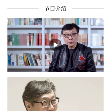
意义》《重读“文革”》等；为《锵锵三人行》《圆桌派》
《见字如面》等文化综艺节目嘉宾。