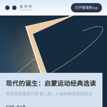
打开看理想App
现代的诞生：启蒙运动经典选读
世界经典通读计划·第二季，从伽利略到美国宪法
已完结 · 共74集