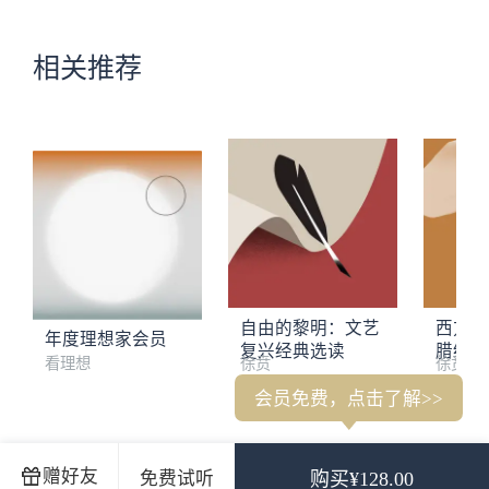
相关推荐
自由的黎明：文艺
西方的
年度理想家会员
复兴经典选读
腊经典
看理想
徐贲
徐贲
会员免费，点击了解>>
杨照：启蒙运动像是找到了光，把黑暗照亮
刘苏里：用经典里
赠好友
免费试听
购买¥128.00