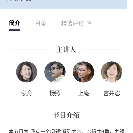
42
简介
目录
精选评论
泓舟
杨照
止庵
吉井忍
本节目为“我有一个问题”系列之六，合辑共6季，主题