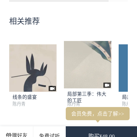
相关推荐
局部第三季：伟大
线条的盛宴
局部
的工匠
陈丹青
陈丹青
陈丹青
会员免费，点击了解>>
1. 我得寸进尺的业余写作
2. 宫崎骏的爷爷辈，知道是谁吗？
3
赠好友
免费试听
购买¥48.00