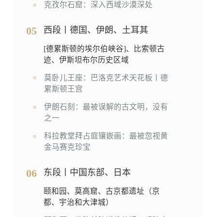
克孜尔石窟：深入西域沙漠深处
05
西段丨德国、伊朗、土耳其
[德累斯顿的埃尔伯峡谷]、比索顿古
迹、伊斯坦布尔历史区域
莫卧儿王座：巴洛克艺术天花板丨德
累斯顿王宫
伊朗石刻：最被误解的古文明，没有
之一
科拉教堂拜占庭镶嵌画：最被忽视黄
金马赛克珍宝
06
东段丨中国东部、日本
颐和园、莫高窟、古京都遗址（京
都、宇治和大津城）