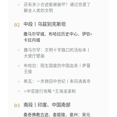
还有多少古迹能被破坏？通过世遗了
解全人类的文明
02
中段丨乌兹别克斯坦
撒马尔罕城、布哈拉历史中心、伊钦•
卡拉内城
撒马尔罕：文明十字路口的活标本丨
大使厅壁画
布哈拉：陌生国度的中国血亲丨萨曼
王陵
希瓦：一步跨回中世纪丨朱玛清真寺
⭐中亚旅行攻略 *王海凌录制
03
南段丨印度、中国南部
桑奇佛教古迹、泰姬陵、泉州：宋元