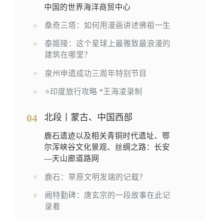
中国的世界海洋商贸中心
桑奇三塔：如何用漫画讲述佛祖一生
泰姬陵：这个星球上最雅致最浪漫的
建筑在哪里？
泉州申遗成功三周年特别节目
⭐印度旅行攻略 *王海凌录制
04
北段丨蒙古、中国西部
鹿石遗迹以及相关青铜时代遗址、鄂
尔浑峡谷文化景观、丝绸之路：长安
—天山廊道路网
鹿石：草原文明发端的记载？
阙特勤碑：唐玄宗的一段故事在此记
录着