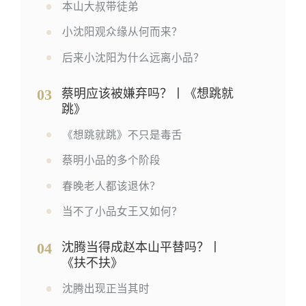
本山大叔带徒弟
小沈阳观众缘从何而来？
后来小沈阳为什么远离小品？
03
蔡明应该被嫌弃吗？丨《想跳就
跳》
《想跳就跳》不只是毒舌
蔡明小品的多个阶段
春晚老人都该退休？
当不了小品女王又如何？
04
沈腾当得成赵本山平替吗？丨
《扶不扶》
沈腾出现正当其时