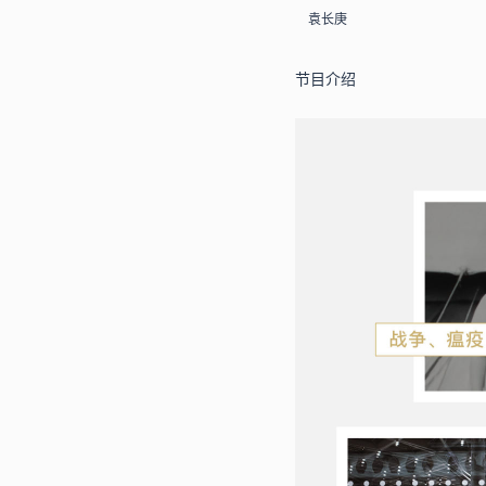
袁长庚
节目介绍