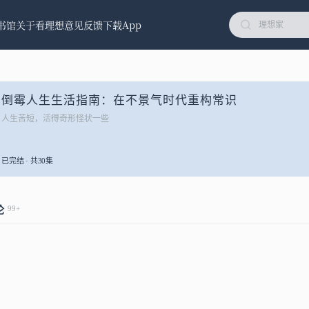
书馆
关于看理想
意见反馈
下载App
倒霉人生生活指南：在不景气时代重构常识
人生苦短，活得奇形怪状一些
已完结 · 共30集
99+
论