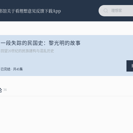
书馆
关于看理想
意见反馈
下载App
一段失踪的民国史：黎光明的故事
回望20世纪的民族建构与混乱历史
已完结 · 共45集
36
论