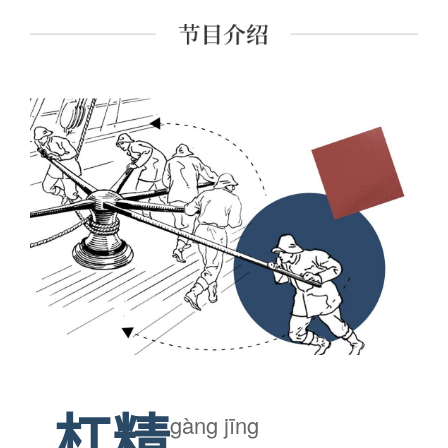
和人工智能科学的对话》、《唯物论者何以言规范：一项
从分析形而上学到信息技术哲学的多视角考察》、《维特
根斯坦哲学转型期中的"现象学"之谜》等。
杠精
gàng jīng