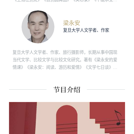
生命之轻》《庆祝无意义》、短篇小说集《好笑的爱》、
随笔集《小说的艺术》《被背叛的遗嘱》《帷幕》《相
遇》、戏剧《雅克和他的主人》等总共十六部作品。1973
梁永安
年获美第奇外国小说奖，1985年获耶路撒冷文学奖，2001
复旦大学人文学者、作家
年获法兰西学院文学大奖，2020年获卡夫卡国际文学奖。
复旦大学人文学者、作家、旅行摄影师，长期从事中国现
当代文学、比较文学与比较文化研究。著有《梁永安的爱
情课》《梁永安：阅读、游历和爱情》《文学七日谈》
（合著）等，并面向公众讨论亲密关系、工作、社交等系
列人生选择问题，拥有超高人气。