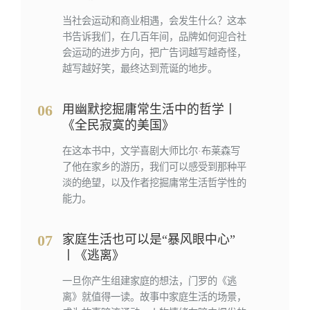
当社会运动和商业相遇，会发生什么？这本
书告诉我们，在几百年间，品牌如何迎合社
会运动的进步方向，把广告词越写越奇怪，
越写越好笑，最终达到荒诞的地步。
06
用幽默挖掘庸常生活中的哲学丨
《全民寂寞的美国》
在这本书中，文学喜剧大师比尔·布莱森写
了他在家乡的游历，我们可以感受到那种平
淡的绝望，以及作者挖掘庸常生活哲学性的
能力。
07
家庭生活也可以是“暴风眼中心”
丨《逃离》
一旦你产生组建家庭的想法，门罗的《逃
离》就值得一读。故事中家庭生活的场景，