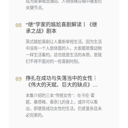
成为故事暗流涌动、人物情绪在暗中爆发的
关键节点。
08
“继”学家的尴尬喜剧解读丨《继
承之战》剧本
英式尴尬喜剧让人重新审视生活。因为生活
中没有一个人是体面的人，大家都是像动物
一样生活着的。这也就是生活的本质，是我
们不得不面对的一些喜剧时刻。
09
挣扎在成功与失落当中的女性｜
《伟大的天赋、巨大的缺点》
《智性与激情》《香奈儿的态
本集介绍的三本“传统女性”：在卡伦·霍
度》
妮、桑塔格、香奈儿的身上，或许可以看
出，即便是成功女性的生活，仍是复杂且未
必完美的。