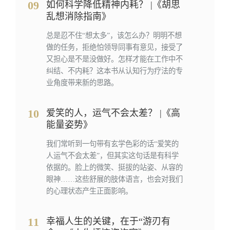
09
如何科学降低精神内耗？ |《胡思
乱想消除指南》
总是忍不住“想太多”，该怎么办？明明不想
做的任务，拒绝怕领导同事有意见，接受了
又担心是不是没做好。怎样才能在工作中不
纠结、不内耗？这本书从认知行为疗法的专
业角度带来新的思路。
10
爱笑的人，运气不会太差？ |《高
能量姿势》
我们常听到一句带有玄学色彩的话“爱笑的
人运气不会太差”，但其实这句话是有科学
依据的。脸上的微笑、挺拔的站姿、从容的
眼神……这些舒展的肢体语言，也会对我们
的心理状态产生正面影响。
11
幸福人生的关键，在于“游刃有