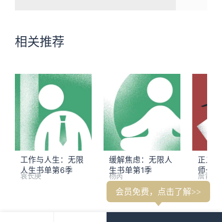
相关推荐
工作与人生：无限
缓解焦虑：无限人
正义与
人生书单第6季
生书单第1季
师一样
袁长庚
杨芮
詹青云
会员免费，点击了解>>
0. 不想上班，不敢裸辞……如何让“打工生活”更加自在？
1. 