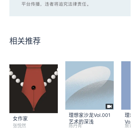
相关推荐
理想家沙龙Vol.001
理想家
女作家
艺术的深浅
Vol.
张悦然
陈丹青
詹青云
角出发