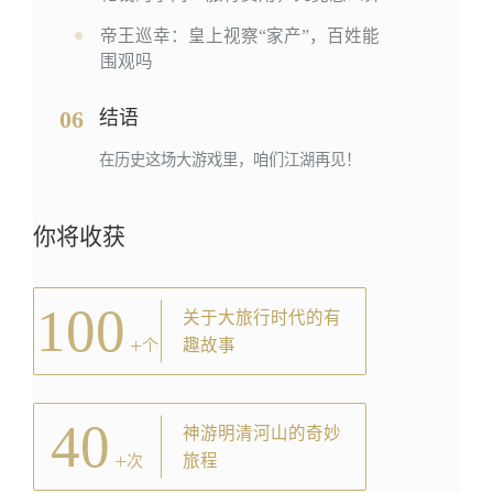
帝王巡幸：皇上视察“家产”，百姓能
围观吗
06
结语
在历史这场大游戏里，咱们江湖再见！
你将收获
100
关于大旅行时代的有
+
趣故事
个
40
神游明清河山的奇妙
+
旅程
次