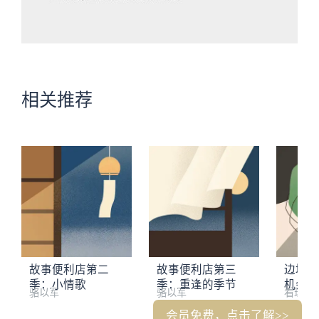
相关推荐
故事便利店第二
故事便利店第三
边境故
季：小情歌
季：重逢的季节
机会
骆以军
骆以军
看理想
会员免费，点击了解>>