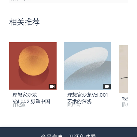
相关推荐
理想家沙龙
理想家沙龙Vol.001
线条的
Vol.002 脉动中国
艺术的深浅
许纪霖
陈丹青
陈丹青
理想家沙龙Vol.003 在混沌的历史中寻找希望