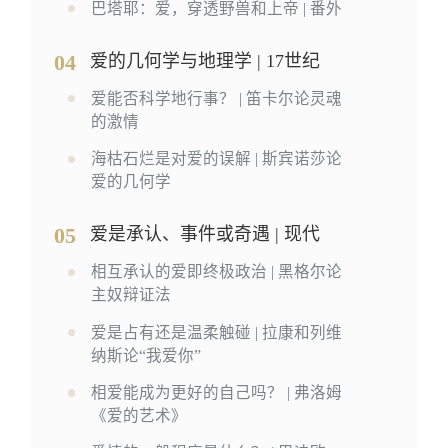
巴塔耶：爱，穿透野兽和上帝 | 番外
04
爱的几何学与地理学 | 17世纪
爱能否科学地行事？ | 笛卡尔论灵魂
的激情
海枯石烂是对爱的误解 | 斯宾诺莎论
爱的几何学
05
爱是承认、事件或奇遇 | 现代
相互承认的爱即终极政治 | 黑格尔论
主奴辩证法
爱是占有还是温柔触碰 | 拉康和列维
纳斯论“我爱你”
相爱能成为更好的自己吗？ | 弗洛姆
《爱的艺术》