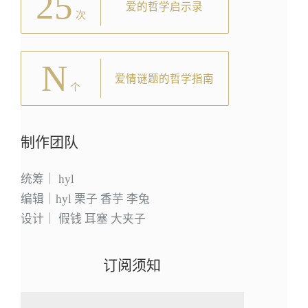
25
爱的哲学启示录
次
N
爱情谜题的哲学指南
个
制作团队
统筹｜ hyl
编辑｜hyl 栗子 香芋 李兔
设计｜ 假钱 耳塞 大夹子
订阅须知