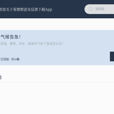
书馆
关于看理想
意见反馈
下载App
气候告急！
高温、暴雨、洪水…极端天气来了我该怎么办？
已完结 · 共24集
论