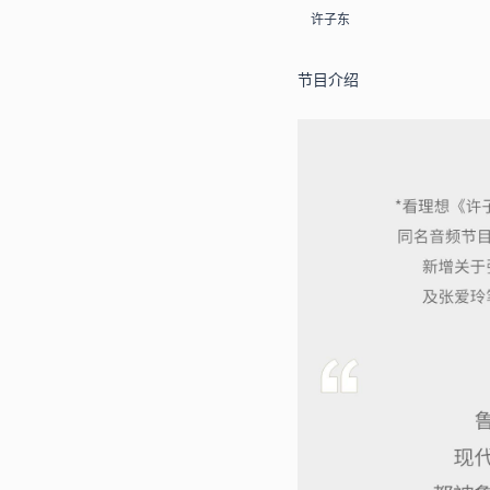
许子东
节目介绍