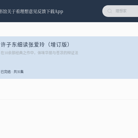
书馆
关于看理想
意见反馈
下载App
许子东细读张爱玲（增订版）
在10余部经典之作中，体味华丽与苍凉的辩证法
已完结 · 共35集