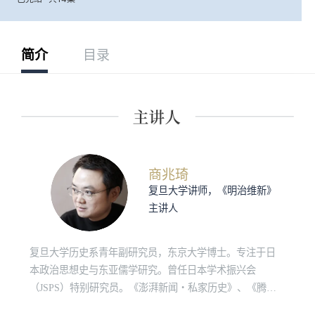
简介
目录
商兆琦
复旦大学讲师，《明治维新》
主讲人
复旦大学历史系青年副研究员，东京大学博士。专注于日
本政治思想史与东亚儒学研究。曾任日本学术振兴会
（JSPS）特别研究员。《澎湃新闻・私家历史》、《腾讯
大家》专栏作者。