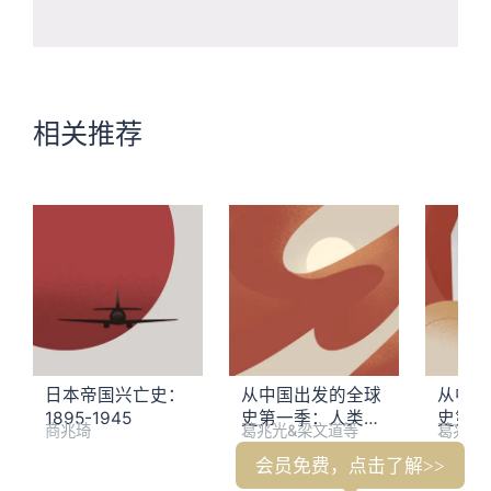
相关推荐
日本帝国兴亡史：
从中国出发的全球
从中国
1895-1945
史第一季：人类文
史第二
商兆琦
葛兆光&梁文道等
葛兆光
明的共同起点
移民
会员免费，点击了解>>