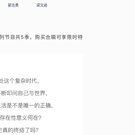
翟志勇
梁文道
系列节目共5季，购买合辑可享限时特