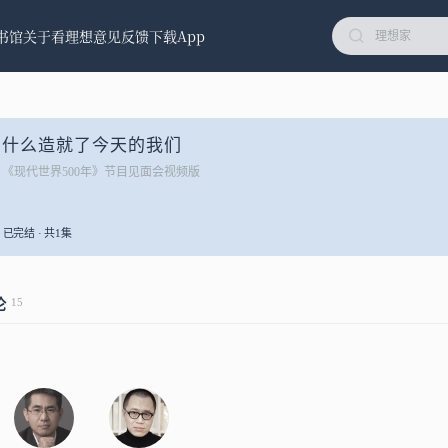
书馆
关于看理想
意见反馈
下载App
什么造就了今天的我们
《现代世界500年》节目见面会视频版
已完结 · 共1集
15
论