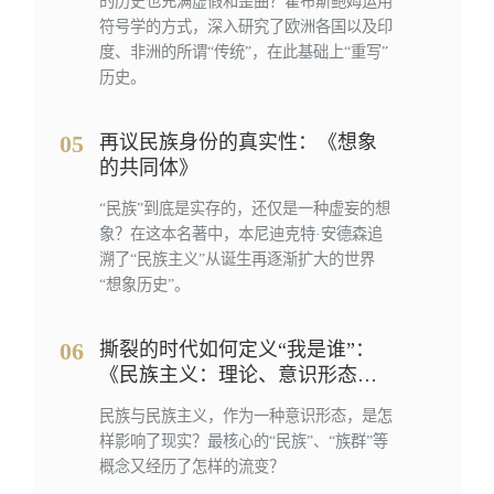
的历史也充满虚假和歪曲？霍布斯鲍姆运用
符号学的方式，深入研究了欧洲各国以及印
度、非洲的所谓“传统”，在此基础上“重写”
历史。
05
再议民族身份的真实性：《想象
的共同体》
“民族”到底是实存的，还仅是一种虚妄的想
象？在这本名著中，本尼迪克特·安德森追
溯了“民族主义”从诞生再逐渐扩大的世界
“想象历史”。
06
撕裂的时代如何定义“我是谁”：
《民族主义：理论、意识形态、
历史》
民族与民族主义，作为一种意识形态，是怎
样影响了现实？最核心的“民族”、“族群”等
概念又经历了怎样的流变？