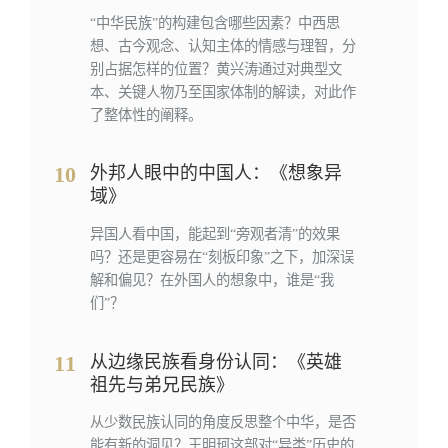
“中华民族”的构建包含哪些因素？中西思
想、古今观念、认知主体的情感与理智，分
别占据怎样的位置？黄兴涛通过对典型文
本、关键人物乃至国家体制的解读，对此作
了整体性的阐释。
10
外邦人眼中的中国人：《想象异
域》
异国人看中国，能起到“旁观者清”的效果
吗？还是更容易在“刻板印象”之下，加深误
解和偏见？在外国人的想象中，谁是“我
们”？
11
从边缘民族看身份认同：《英雄
祖先与弟兄民族》
从少数民族认同的角度反思整个中华，是否
能有新的洞见？王明珂这部对“异类”历史的